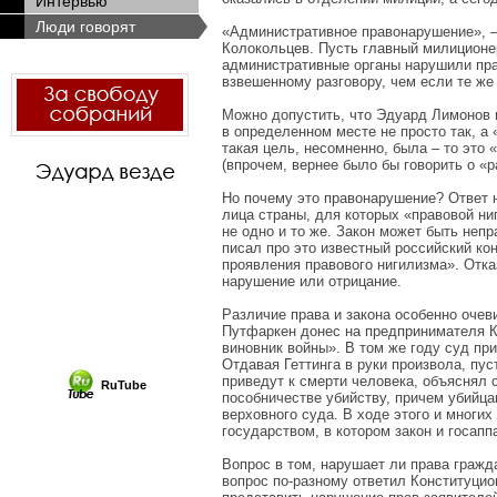
Интервью
Люди говорят
«Административное правонарушение», 
Колокольцев. Пусть главный милиционе
административные органы нарушили прав
взвешенному разговору, чем если те ж
Можно допустить, что Эдуард Лимонов 
в определенном месте не просто так, а
такая цель, несомненно, была – то это 
(впрочем, вернее было бы говорить о 
Но почему это правонарушение? Ответ н
лица страны, для которых «правовой ниг
не одно и то же. Закон может быть не
писал про это известный российский к
проявления правового нигилизма». Отка
нарушение или отрицание.
Различие права и закона особенно очев
Путфаркен донес на предпринимателя Ка
виновник войны». В том же году суд пр
Отдавая Геттинга в руки произвола, пус
приведут к смерти человека, объяснял 
RuTube
пособничестве убийству, причем убийц
верховного суда. В ходе этого и многи
государством, в котором закон и госап
Вопрос в том, нарушает ли права гражд
вопрос по-разному ответил Конституцио