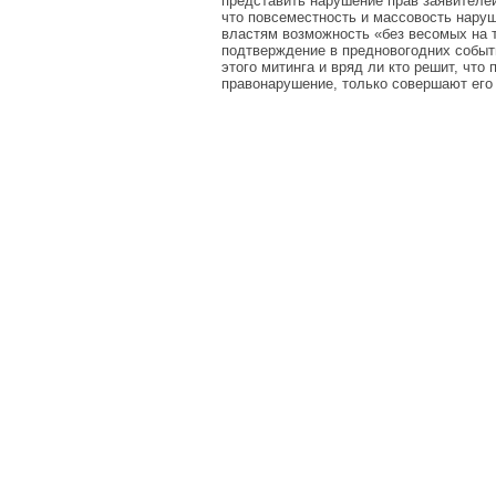
представить нарушение прав заявителей
что повсеместность и массовость наруш
властям возможность «без весомых на 
подтверждение в предновогодних событ
этого митинга и вряд ли кто решит, чт
правонарушение, только совершают его 