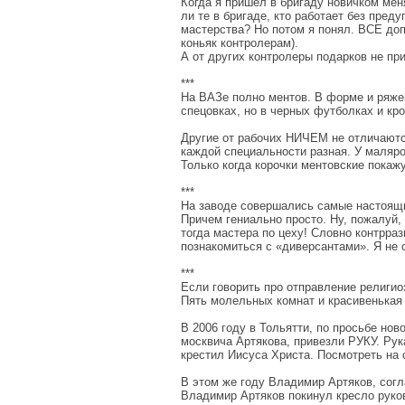
Когда я пришел в бригаду новичком меня
ли те в бригаде, кто работает без пред
мастерства? Но потом я понял. ВСЕ до
коньяк контролерам).
А от других контролеры подарков не пр
***
На ВАЗе полно ментов. В форме и ряжен
спецовках, но в черных футболках и кро
Другие от рабочих НИЧЕМ не отличаются
каждой специальности разная. У маляров
Только когда корочки ментовские покажу
***
На заводе совершались самые настоящи
Причем гениально просто. Ну, пожалуй, 
тогда мастера по цеху! Словно контрра
познакомиться с «диверсантами». Я не 
***
Если говорить про отправление религи
Пять молельных комнат и красивенькая 
В 2006 году в Тольятти, по просьбе нов
москвича Артякова, привезли РУКУ. Рук
крестил Иисуса Христа. Посмотреть на 
В этом же году Владимир Артяков, согл
Владимир Артяков покинул кресло руко