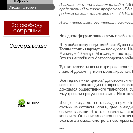
Интервью
В начале августа я зашел на сайт ТИ
Люди говорят
предстоящий митинг профсоюза «Единс
родился текст: «Знакомьтесь: АВТОВ
И вот перед вами его третья, заключ
На одном форуме зашла речь о забасто
Я ту забастовку водителей автобусов н
Толпы стоят - мерзнут — волнуются. Нак
Минимум 40 минут. Максимум - полтора-
Это из ближайшего Автозаводского район
Тут же таксисты цены в три раза поднял
лицо. Я дошел - у меня морда красная. 
Все гадают - как домой? Договорятся 
известно - только один (!) парень на за
дождался общественного транспорта. У
Ему грозили прогул поставить. Но отст
И еще... Когда лет пять назад в цехе 4
RuTube
съемки на сотовом - огонь, дым, а люд
своими глазами. Что-то я размечтался 
конвейер. Он написал ее под впечатле
Без мата и смеха смотреть некоторые к
***