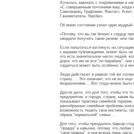
Хотелось завязать с откровениями и на
«С совершенным почтением ваш, когда-т
Самозванец, Графоман, Фантаст, Агент,
Г.внометатель. Nazdar»
Об моем состоянии узнал один мудрый 
«Потому, что вы так близко к сердцу пр
ожидали получить такие резкие, или та
Если попытаться взглянуть на ситуацию
с вашими публикациями, может быть на 
что есть значительное число людей, ко
дорог, что им не все "по барабану", они
гордиться может быть особенно то и неч
Люди действуют в рамках той же логики,
страну..... Это означает, что не все ещ
безразличием.... Вот тогда можно было б
Другое дело, что для того, чтобы что т
предприятии, в городе, стране, каким б
показывает практика семейной терапии, 
ранообразные семейные проблемы консе
возможность тешить свои инстинкты, гр
образа "нормальной" семьи.....
Для того, чтобы преодалеть барьер сты
"правда" в кавычки, потому, что любая 
"своя правда", и она всегда лишь часть