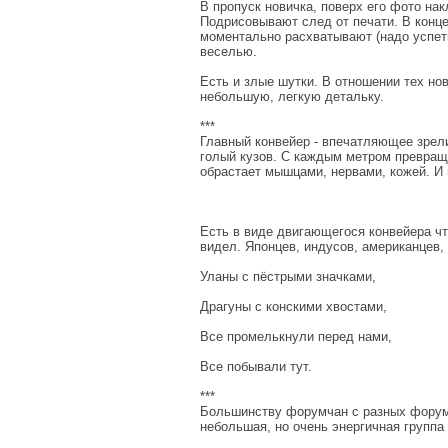
В пропуск новичка, поверх его фото на
Подрисовывают след от печати. В конце
моментально расхватывают (надо успеть
веселью.
Есть и злые шутки. В отношении тех но
небольшую, легкую детальку.
***
Главный конвейер - впечатляющее зрели
голый кузов. С каждым метром превращ
обрастает мышцами, нервами, кожей. И 
Есть в виде двигающегося конвейера чт
видел. Японцев, индусов, американцев,
Уланы с пёстрыми значками,
Драгуны с конскими хвостами,
Все промелькнули перед нами,
Все побывали тут.
***
Большинству форумчан с разных форумо
небольшая, но очень энергичная группа