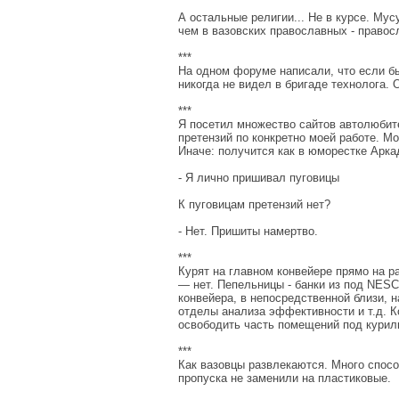
А остальные религии... Не в курсе. Му
чем в вазовских православных - правос
***
На одном форуме написали, что если бы
никогда не видел в бригаде технолога.
***
Я посетил множество сайтов автолюбите
претензий по конкретно моей работе. Мо
Иначе: получится как в юморестке Арка
- Я лично пришивал пуговицы
К пуговицам претензий нет?
- Нет. Пришиты намертво.
***
Курят на главном конвейере прямо на р
— нет. Пепельницы - банки из под NES
конвейера, в непосредственной близи, 
отделы анализа эффективности и т.д. К
освободить часть помещений под курил
***
Как вазовцы развлекаются. Много спос
пропуска не заменили на пластиковые.