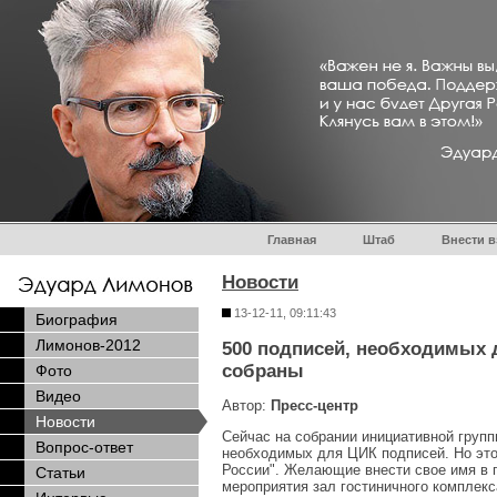
Главная
Штаб
Внести в
Новости
13-12-11, 09:11:43
Биография
Лимонов-2012
500 подписей, необходимых
собраны
Фото
Видео
Автор:
Пресс-центр
Новости
Сейчас на собрании инициативной груп
Вопрос-ответ
необходимых для ЦИК подписей. Но это
России". Желающие внести свое имя в 
Статьи
мероприятия зал гостиничного комплекс