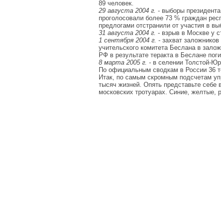
89 человек.
29 августа 2004 г.
- выборы президента
проголосовали более 73 % граждан рес
предлогами отстранили от участия в вы
31 августа 2004 г.
- взрыв в Москве у с
1 сентября 2004 г.
- захват заложников
учительского комитета Беслана в зало
РФ в результате теракта в Беслане поги
8 марта 2005 г.
- в селении Толстой-Юр
По официальным сводкам в России 36 те
Итак, по самым скромным подсчетам упр
тысяч жизней. Опять представьте себе 
московских тротуарах. Синие, желтые,