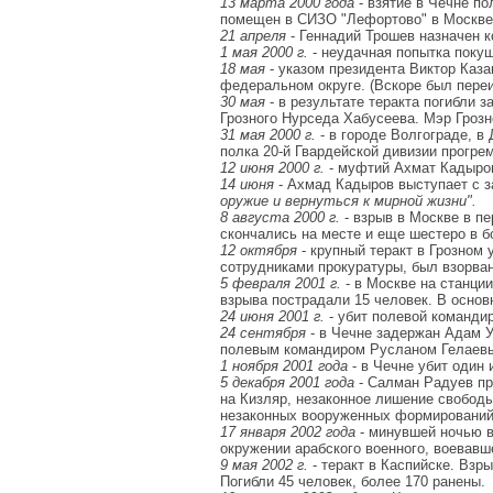
13 марта 2000 года
- взятие в Чечне п
помещен в СИЗО "Лефортово" в Москве
21 апреля
- Геннадий Трошев назначен 
1 мая 2000 г.
- неудачная попытка поку
18 мая
- указом президента Виктор Каз
федеральном округе. (Вскоре был пере
30 мая
- в результате теракта погибли 
Грозного Нурседа Хабусеева. Мэр Грозн
31 мая 2000 г.
- в городе Волгограде, в
полка 20-й Гвардейской дивизии прогре
12 июня 2000 г.
- муфтий Ахмат Кадыров
14 июня
- Ахмад Кадыров выступает с з
оружие и вернуться к мирной жизни".
8 августа 2000 г.
- взрыв в Москве в п
скончались на месте и еще шестеро в б
12 октября
- крупный теракт в Грозном
сотрудниками прокуратуры, был взорван
5 февраля 2001 г.
- в Москве на станци
взрыва пострадали 15 человек. В основ
24 июня 2001 г.
- убит полевой команди
24 сентября
- в Чечне задержан Адам У
полевым командиром Русланом Гелаев
1 ноября 2001 года
- в Чечне убит один
5 декабря 2001 года
- Салман Радуев пр
на Кизляр, незаконное лишение свободы
незаконных вооруженных формирований
17 января 2002 года
- минувшей ночью в
окружении арабского военного, воевавше
9 мая 2002 г.
- теракт в Каспийске. Взр
Погибли 45 человек, более 170 ранены.