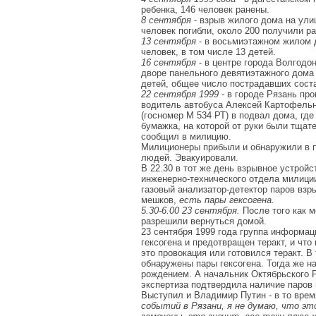
ребенка, 146 человек ранены.
8 сентября
- взрыв жилого дома на улиц
человек погибли, около 200 получили ра
13 сентября
- в восьмиэтажном жилом 
человек, в том числе 13 детей.
16 сентября
- в центре города Волгодон
дворе панельного девятиэтажного дома 
детей, общее число пострадавших сост
22 сентября 1999
- в городе Рязань про
водитель автобуса Алексей Картофельн
(госномер М 534 РТ) в подвал дома, гд
бумажка, на которой от руки были тщат
сообщил в милицию.
Милиционеры прибыли и обнаружили в п
людей. Эвакуировали.
В 22.30 в тот же день взрывное устройс
инженерно-технического отдела милици
газовый анализатор-детектор паров взры
мешков,
есть пары гексогена.
5.30-6.00 23 сентября.
После того как 
разрешили вернуться домой.
23 сентября 1999 года группа информа
гексогена и предотвращен теракт, и чт
это провокация или готовился теракт. 
обнаружены пары гексогена. Тогда же 
рождением. А начальник Октябрьского 
экспертиза подтвердила наличие паров 
Выступил и Владимир Путин - в то врем
событий в Рязани, я не думаю, что это