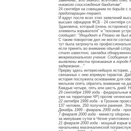
замечены, это значит, все-таки плюс
никакого
снисхождения бандитам".
24 сентября на совещании по борьбе с
предотвращен теракт.
И вдруг после всех этих заявлений выс
высших офицеров ФСБ - 24 сентября с
Здановича, который (очень осторожно) з
элементы взрывателя" и "похожие устр
сообщает:
"Инцидент в Рязани не был 
С таким поворотом дел не могли соглас
тут была затронута их профессиональн
если принять во внимание обычай сотру
стало известно,
закладка обнаруженно
межрегионального учения. Сообщение 
выявлены места
проживания в городе 
задержание…"
Прерву здесь интереснейшую историю, 
связанных с нею впрямую терактов. Даб
история послужила основанием для обви
мельком опять обратить внимание на дат
Каждые четыре, пять или шесть дней. Н
29 сентября 1999 года
- федеральные в
уже на территории ЧР) против чеченски
22 октября 1999 года
- в Грозном проис
137 человек, 250 получили ранения. Эт
Декабрь 1999 - февраль 2000 года
- про
7 февраля 2000 года
- министр обороны 
за минувшие сутки в Чечне уничтожено 
21 февраля 2000 года
- мощный взрыв в
начальника махачкалинской погранслуж