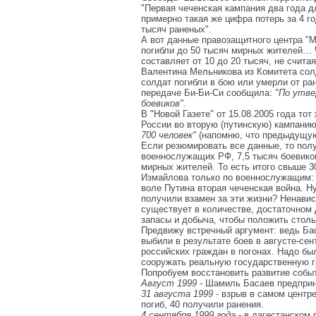
"Первая чеченская кампания два года д
примерно такая же цифра потерь за 4 г
тысяч раненых".
А вот данные правозащитного центра "М
погибли до 50 тысяч мирных жителей… 
составляет от 10 до 20 тысяч, не считая
Валентина Мельникова из Комитета солд
солдат погибли в бою или умерли от ран
передаче Би-Би-Си сообщила:
"По утве
боевиков".
В "Новой Газете" от 15.08.2005 года т
России во вторую (путинскую) кампани
700
человек"
(напомню, что предыдущую 
Если резюмировать все данные, то полу
военнослужащих РФ, 7,5 тысяч боевиков
мирных жителей. То есть итого свыше 3
Измайлова только по военнослужащим: 3
воле Путина вторая чеченская война. Н
получили взамен за эти жизни? Ненавис
существует в количестве, достаточном 
запасы и добыча, чтобы положить столь
Предвижу встречный аргумент: ведь Бас
выбили в результате боев в августе-сент
российских граждан в погонах. Надо был
сооружать реальную государственную г
Попробуем восстановить развитие событ
Август 1999
- Шамиль Басаев предприн
31 августа 1999
- взрыв в самом центр
погиб, 40 получили ранения.
4 сентября 1999 года
- в дагестанском 