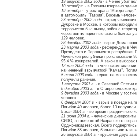
19 августа 2002 года
- в Чечне убит по
10 октября.
- в Грозном взорвано здани
19 октября
- у ресторана "Макдоналдс"
в автомобиль "Таврия". Восемь человек
23 октября 2002 года
- отряд чеченских
Дубровке в Москве, в котором находили
террористов был вывод войск с террито
через вентиляционные шахты был запуще
129 человек.
28 декабря 2002 года
- взрыв Дома прави
23 марта 2003 года
- референдум в Чеч
Президента и Парламента республики. 
Чеченской республики проголосовали 9
95,4 % избирателей. А закон о выборах
12 мая 2003 года
- в чеченском селении
начиненный взрывчаткой "Камаз". Погиб
5 июля 2003 года
- теракт на московско
получили ранения.
1 августа 2003 г.
- в Северной Осетии в
5 декабря 2003 г.
- в Ставропольском кр
9 декабря 2003 года
- в Москве у гостин
человек.
6 февраля 2004 г.
- взрыв в поезде на 
Погибли 40 человек, более 10 получили
9 мая 2004 г.
- во время праздничного к
21 июня 2004 г.
- чеченские диверсанты
СИЗО, а также штаб Назранского погран
Орджоникидзевская. Всего подверглись
Погибли 88 человек, большая часть из 
26 августа 2004 г.
- крушение двух ави