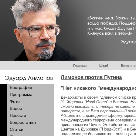
Главная
Штаб
Внести в
Лимонов против Путина
Биография
"Нет никакого "международно
Программа
Декабристы в своем "длинном списке п
Фото
"9. Жертвы "Норд-Оста" и Беслана. Не
смогли выиграть, и теперь не имеете
Видео
интересы, а за Ваш персональный
рей
Новости
Абсолютно справедливо сформулировали
международного терроризма совершили т
Вопрос-ответ
присланные из Чечни. Это обстоятельст
Центре на Дубровке ("Норд-Ост") и в Бе
Статьи
подавляющее большинство - чеченцы, н