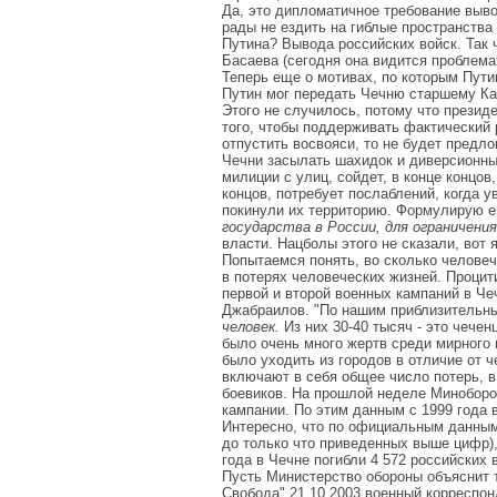
Да, это дипломатичное требование выв
рады не ездить на гиблые пространства 
Путина? Вывода российских войск. Так ч
Басаева (сегодня она видится проблемат
Теперь еще о мотивах, по которым Пути
Путин мог передать Чечню старшему Кад
Этого не случилось, потому что президе
того, чтобы поддерживать фактический
отпустить восвояси, то не будет предл
Чечни засылать шахидок и диверсионные
милиции с улиц, сойдет, в конце концов
концов, потребует послаблений, когда у
покинули их территорию. Формулирую 
государства в России, для ограничени
власти. Нацболы этого не сказали, вот 
Попытаемся понять, во сколько человеч
в потерях человеческих жизней. Процит
первой и второй военных кампаний в Че
Джабраилов. "По нашим приблизительн
человек.
Из них 30-40 тысяч - это чече
было очень много жертв среди мирного 
было уходить из городов в отличие от 
включают в себя общее число потерь, в
боевиков. На прошлой неделе Миноборо
кампании. По этим данным с 1999 года 
Интересно, что по официальным данным 
до только что приведенных выше цифр), 
года в Чечне погибли 4 572 российских
Пусть Министерство обороны объяснит 
Свобода" 21.10.2003 военный корреспон