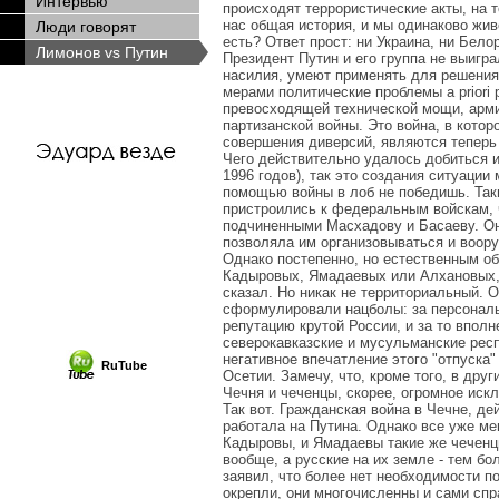
Интервью
происходят террористические акты, на 
нас общая история, и мы одинаково жив
Люди говорят
есть? Ответ прост: ни Украина, ни Бело
Лимонов vs Путин
Президент Путин и его группа не выигр
насилия, умеют применять для решения
мерами политические проблемы a priori
превосходящей технической мощи, арм
партизанской войны. Это война, в кот
совершения диверсий, являются теперь 
Чего действительно удалось добиться и
1996 годов), так это создания ситуаци
помощью войны в лоб не победишь. Так
пристроились к федеральным войскам, 
подчиненными Масхадову и Басаеву. Он
позволяла им организовываться и воору
Однако постепенно, но естественным о
Кадыровых, Ямадаевых или Алхановых, 
сказал. Но никак не территориальный. О
сформулировали нацболы: за персональны
репутацию крутой России, и за то впол
северокавказские и мусульманские рес
негативное впечатление этого "отпуска
RuTube
Осетии. Замечу, что, кроме того, в др
Чечня и чеченцы, скорее, огромное иск
Так вот. Гражданская война в Чечне, д
работала на Путина. Однако все уже мен
Кадыровы, и Ямадаевы такие же чеченцы
вообще, а русские на их земле - тем бо
заявил, что более нет необходимости 
окрепли, они многочисленны и сами спр